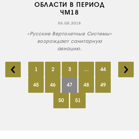
ОБЛАСТИ В ПЕРИОД
ЧМ18
06.08.2018
«Русские Вертолетные Системы»
возрождают санитарную
авиацию.
1
2
3
…
44
45
46
47
48
49
50
51