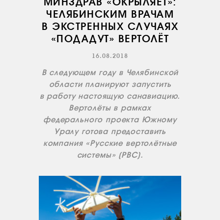
МИНЗДРАВ «ОКРЫЛЯЕТ»:
ЧЕЛЯБИНСКИМ ВРАЧАМ
В ЭКСТРЕННЫХ СЛУЧАЯХ
«ПОДАДУТ» ВЕРТОЛЁТ
16.08.2018
О КОМПАНИИ
В следующем году в Челябинской
области планируют запустить
ВАКАНСИИ
в работу настоящую санавиацию.
ДОКУМЕНТЫ
Вертолёты в рамках
ВНУТРЕННИЕ
федерального проекта Южному
СОУТ
Уралу готова предоставить
ДОКУМЕНТЫ
компания «Русские вертолётные
КОМПАНИИ
системы» (РВС).
АВИАПАРК
УСЛУГИ
СЕРВИС
ИНФРАСТРУКТУРА